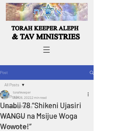
Post
All Posts
torahkeeper
All Posts
Jun 26, 2022
2 min read
Unabii 78 “Shikeni Ujasiri
Heavenly Manna
WANGU na Msijue Woga
Prophecies
Wowote!”
Torah Portion