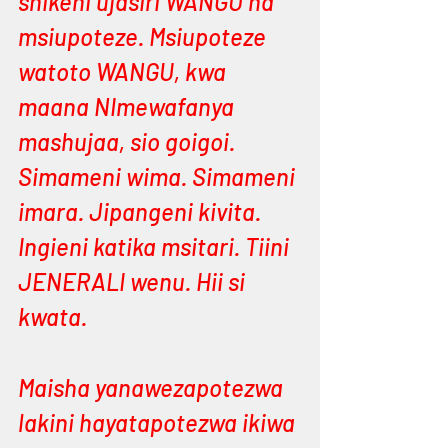
shikeni ujasiri WANGU na 
msiupoteze. Msiupoteze 
watoto WANGU, kwa 
maana NImewafanya 
mashujaa, sio goigoi. 
Simameni wima. Simameni 
imara. Jipangeni kivita. 
Ingieni katika msitari. Tiini 
JENERALI wenu. Hii si 
kwata. 
Maisha yanawezapotezwa 
lakini hayatapotezwa ikiwa 