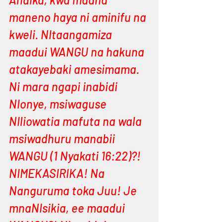
maneno haya ni aminifu na 
kweli. NItaangamiza 
maadui WANGU na hakuna 
atakayebaki amesimama. 
Ni mara ngapi inabidi 
NIonye, msiwaguse 
NIliowatia mafuta na wala 
msiwadhuru manabii 
WANGU (1 Nyakati 16:22)?! 
NIMEKASIRIKA! Na 
Nanguruma toka Juu! Je 
mnaNIsikia, ee maadui 