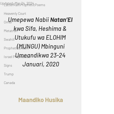
Updated:
Mar 24, 2024
LatterRainPropheticPoems
Heavenly Court
Umepewa Nabii 
Natan’El
Omer
kwa Sifa, Heshima & 
Metatron
Utukufu wa ELOHIM 
Swahili
(MUNGU) Mbinguni
PropheticDream
Umeandikwa 23-24 
Israel Prophecies
Januari, 2020
Signs
Trump
Canada
Maandiko Husika