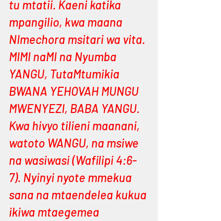
tu mtatii. Kaeni katika 
mpangilio, kwa maana 
NImechora msitari wa vita. 
MIMI naMI na Nyumba 
YANGU, TutaMtumikia 
BWANA YEHOVAH MUNGU 
MWENYEZI, BABA YANGU. 
Kwa hivyo tilieni maanani, 
watoto WANGU, na msiwe 
na wasiwasi (Wafilipi 4:6-
7). Nyinyi nyote mmekua 
sana na mtaendelea kukua 
ikiwa mtaegemea 