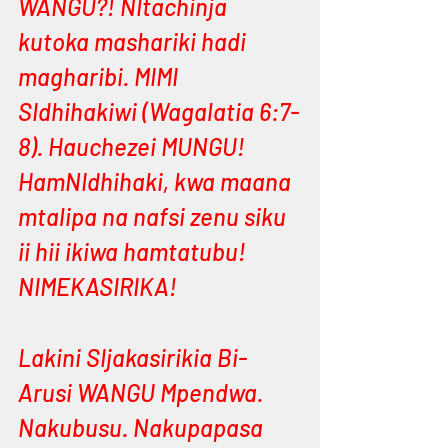
WANGU?! NItachinja 
kutoka mashariki hadi 
magharibi. MIMI 
SIdhihakiwi (Wagalatia 6:7-
8). Hauchezei MUNGU! 
HamNIdhihaki, kwa maana 
mtalipa na nafsi zenu siku 
ii hii ikiwa hamtatubu! 
NIMEKASIRIKA!
Lakini SIjakasirikia Bi-
Arusi WANGU Mpendwa. 
Nakubusu. Nakupapasa 