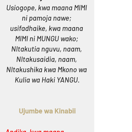
Usiogope, kwa maana MIMI 
ni pamoja nawe; 
usifadhaike, kwa maana 
MIMI ni MUNGU wako; 
NItakutia nguvu, naam, 
NItakusaidia, naam, 
NItakushika kwa Mkono wa 
Kulia wa Haki YANGU.
Ujumbe wa Kinabii
Andika, kwa maana 