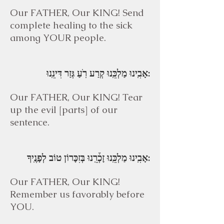
Our FATHER, Our KING! Send
complete healing to the sick
among YOUR people.
אָבִֽינוּ מַלְכֵּֽנוּ קְרַע רֹֽעַ גְּזַר דִּינֵֽנוּ:
Our FATHER, Our KING! Tear
up the evil [parts] of our
sentence.
אָבִֽינוּ מַלְכֵּֽנוּ זָכְ֒רֵֽנוּ בְּזִכָּרוֹן טוֹב לְפָנֶֽיךָ:
Our FATHER, Our KING!
Remember us favorably before
YOU.