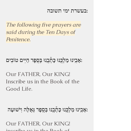
בעשרת ימי תשובה:
The following five prayers are
said during the Ten Days of
Penitence.
אָבִֽינוּ מַלְכֵּֽנוּ כָּתְ֒בֵֽנוּ בְּסֵֽפֶר חַיִּים טוֹבִים:
Our FATHER, Our KING!
Inscribe us in the Book of the
Good Life.
אָבִֽינוּ מַלְכֵּֽנוּ כָּתְ֒בֵֽנוּ בְּסֵֽפֶר גְּאֻלָּה וִישׁוּעָה:
Our FATHER, Our KING!
inscribe us in the Book of