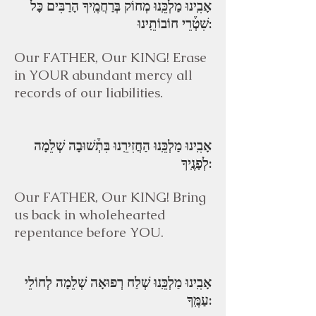
אָבִֽינוּ מַלְכֵּֽנוּ מְחוֹק בְּרַחֲמֶֽיךָ הָרַבִּים כָּל
שִׁטְ֒רֵי חוֹבוֹתֵֽינוּ:
Our FATHER, Our KING! Erase
in YOUR abundant mercy all
records of our liabilities.
אָבִֽינוּ מַלְכֵּֽנוּ הַחֲזִירֵֽנוּ בִּתְ֒שׁוּבָה שְׁלֵמָה
לְפָנֶֽיךָ:
Our FATHER, Our KING! Bring
us back in wholehearted
repentance before YOU.
אָבִֽינוּ מַלְכֵּֽנוּ שְׁלַח רְפוּאָה שְׁלֵמָה לְחוֹלֵי
עַמֶּֽךָ: