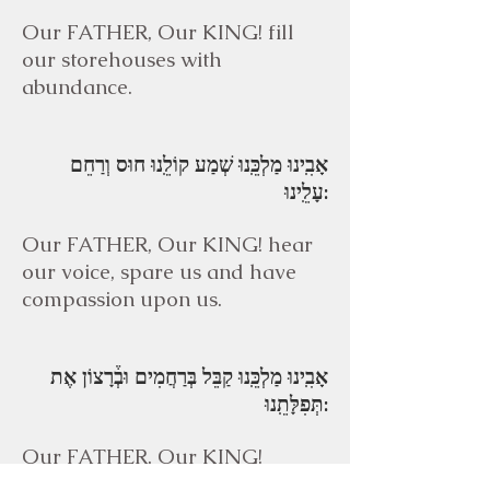
Our FATHER, Our KING! fill
our storehouses with
abundance.
אָבִֽינוּ מַלְכֵּֽנוּ שְׁמַע קוֹלֵֽנוּ חוּס וְרַחֵם
עָלֵֽינוּ:
Our FATHER, Our KING! hear
our voice, spare us and have
compassion upon us.
אָבִֽינוּ מַלְכֵּֽנוּ קַבֵּל בְּרַחֲמִים וּבְ֒רָצוֹן אֶת
תְּפִלָּתֵֽנוּ:
Our FATHER, Our KING!
accept our prayer with