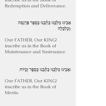
Redemption and Deliverance.
אָבִֽינוּ מַלְכֵּֽנוּ כָּתְ֒בֵֽנוּ בְּסֵֽפֶר פַּרְנָסָה
וְכַלְכָּלָה:
Our FATHER, Our KING!
inscribe us in the Book of
Maintenance and Sustenance.
אָבִֽינוּ מַלְכֵּֽנוּ כָּתְ֒בֵֽנוּ בְּסֵֽפֶר זְכֻיּוֹת:
Our FATHER, Our KING!
inscribe us in the Book of
Merits.