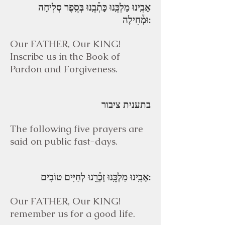
אָבִֽינוּ מַלְכֵּֽנוּ כָּתְ֒בֵֽנוּ בְּסֵֽפֶר סְלִיחָה
וּמְ֒חִילָה:
Our FATHER, Our KING!
Inscribe us in the Book of
Pardon and Forgiveness.
בתענית ציבור
The following five prayers are
said on public fast-days.
אָבִֽינוּ מַלְכֵּֽנוּ זָכְ֒רֵֽנוּ לְחַיִּים טוֹבִים:
Our FATHER, Our KING!
remember us for a good life.