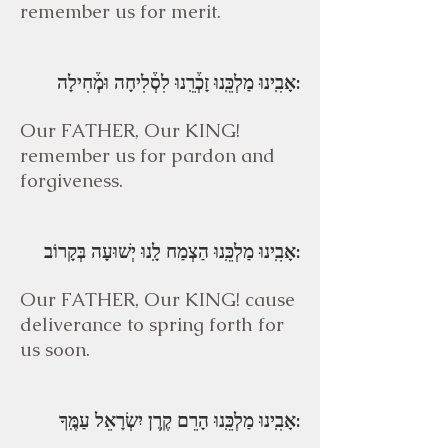
remember us for merit.
אָבִֽינוּ מַלְכֵּֽנוּ זָכְ֒רֵֽנוּ לִסְ֒לִיחָה וּמְ֒חִילָה:
Our FATHER, Our KING!
remember us for pardon and
forgiveness.
אָבִֽינוּ מַלְכֵּֽנוּ הַצְמַח לָֽנוּ יְשׁוּעָה בְּקָרוֹב:
Our FATHER, Our KING! cause
deliverance to spring forth for
us soon.
אָבִֽינוּ מַלְכֵּֽנוּ הָרֵם קֶֽרֶן יִשְׂרָאֵל עַמֶּֽךָ: