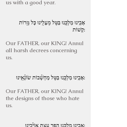
us with a good year.
אָבִֽינוּ מַלְכֵּֽנוּ בַּטֵּל מֵעָלֵֽינוּ כָּל גְּזֵרוֹת
קָשׁוֹת:
Our FATHER, our KING! Annul
all harsh decrees concerning
us.
אָבִֽינוּ מַלְכֵּֽנוּ בַּטֵּל מַחְשְׁ֒בוֹת שׂוֹנְ֒אֵֽינוּ:
Our FATHER, our KING! Annul
the designs of those who hate
us.
אָבִֽינוּ מַלְכֵּֽנוּ הָפֵר עֲצַת אוֹיְ֒בֵֽינוּ: