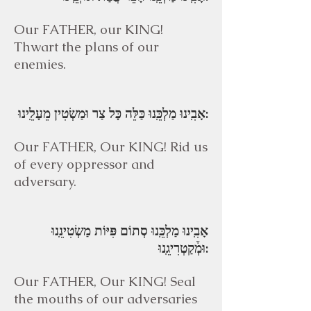
Our FATHER, our KING!
Thwart the plans of our
enemies.
אָבִֽינוּ מַלְכֵּֽנוּ כַּלֵּה כָּל צַר וּמַשְׂטִין מֵעָלֵֽינוּ:
Our FATHER, Our KING! Rid us
of every oppressor and
adversary.
אָבִֽינוּ מַלְכֵּֽנוּ סְתוֹם פִּיּוֹת מַשְׂטִינֵֽנוּ
וּמְ֒קַטְרִיגֵֽנוּ:
Our FATHER, Our KING! Seal
the mouths of our adversaries