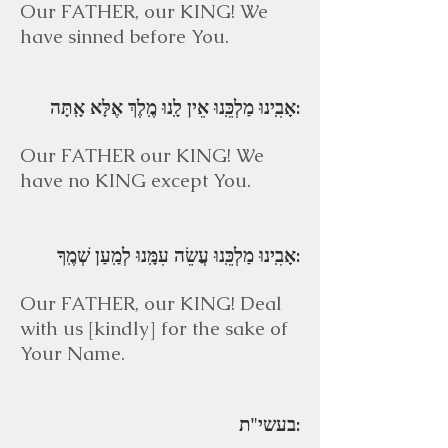
Our FATHER, our KING! We
have sinned before You.
אָבִֽינוּ מַלְכֵּֽנוּ אֵין לָֽנוּ מֶֽלֶךְ אֶלָּא אָֽתָּה:
Our FATHER our KING! We
have no KING except You.
אָבִֽינוּ מַלְכֵּֽנוּ עֲשֵׂה עִמָּֽנוּ לְמַֽעַן שְׁמֶֽךָ:
Our FATHER, our KING! Deal
with us [kindly] for the sake of
Your Name.
בעשי"ת: