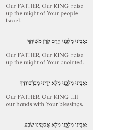
Our FATHER, Our KING! raise
up the might of Your people
Israel.
אָבִֽינוּ מַלְכֵּֽנוּ הָרֵם קֶֽרֶן מְשִׁיחֶֽךָ:
Our FATHER, Our KING! raise
up the might of Your anointed.
אָבִֽינוּ מַלְכֵּֽנוּ מַלֵּא יָדֵֽינוּ מִבִּרְ֒כוֹתֶֽיךָ:
Our FATHER, Our KING! fill
our hands with Your blessings.
אָבִֽינוּ מַלְכֵּֽנוּ מַלֵּא אֲסָמֵֽינוּ שָׂבָע: