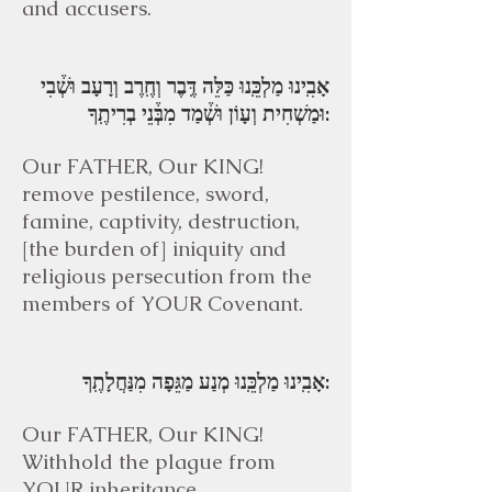
and accusers.
אָבִֽינוּ מַלְכֵּֽנוּ כַּלֵּה דֶּֽבֶר וְחֶֽרֶב וְרָעָב וּשְׁ֒בִי
וּמַשְׁחִית וְעָוֹן וּשְׁ֒מַד מִבְּ֒נֵי בְרִיתֶֽךָ:
Our FATHER, Our KING!
remove pestilence, sword,
famine, captivity, destruction,
[the burden of] iniquity and
religious persecution from the
members of YOUR Covenant.
אָבִֽינוּ מַלְכֵּֽנוּ מְנַע מַגֵּפָה מִנַּחֲלָתֶֽךָ:
Our FATHER, Our KING!
Withhold the plague from
YOUR inheritance.