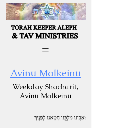
Avinu Malkeinu
Weekday Shacharit,
Avinu Malkeinu
אָבִֽינוּ מַלְכֵּֽנוּ חָטָֽאנוּ לְפָנֶֽיךָ: