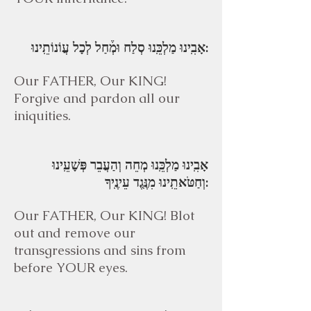
אָבִֽינוּ מַלְכֵּֽנוּ סְלַח וּמְ֒חַל לְכָל עֲוֹנוֹתֵֽינוּ:
Our FATHER, Our KING!
Forgive and pardon all our
iniquities.
אָבִֽינוּ מַלְכֵּֽנוּ מְחֵה וְהַעֲבֵר פְּשָׁעֵֽינוּ
וְחַטֹּאתֵֽינוּ מִנֶּֽגֶד עֵינֶֽיךָ:
Our FATHER, Our KING! Blot
out and remove our
transgressions and sins from
before YOUR eyes.