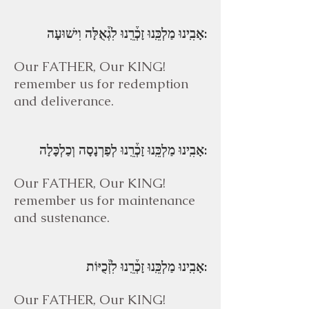
אָבִֽינוּ מַלְכֵּֽנוּ זָכְ֒רֵֽנוּ לִגְ֒אֻלָּה וִישׁוּעָה:
Our FATHER, Our KING!
remember us for redemption
and deliverance.
אָבִֽינוּ מַלְכֵּֽנוּ זָכְ֒רֵֽנוּ לְפַרְנָסָה וְכַלְכָּלָה:
Our FATHER, Our KING!
remember us for maintenance
and sustenance.
אָבִֽינוּ מַלְכֵּֽנוּ זָכְ֒רֵֽנוּ לִזְ֒כֻיּוֹת:
Our FATHER, Our KING!