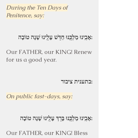
During the Ten Days of
Penitence, say:
אָבִֽינוּ מַלְכֵּֽנוּ חַדֵּשׁ עָלֵֽינוּ שָׁנָה טוֹבָה:
Our FATHER, our KING! Renew
for us a good year.
בתענית ציבור:
On public fast-days, say:
אָבִֽינוּ מַלְכֵּֽנוּ בָּרֵךְ עָלֵֽינוּ שָׁנָה טוֹבָה:
Our FATHER, our KING! Bless