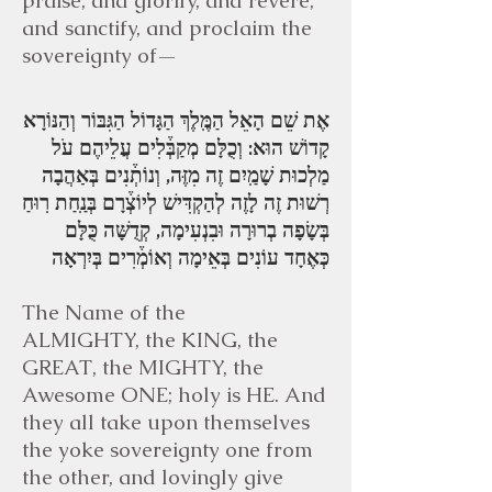
praise, and glorify, and revere,
and sanctify, and proclaim the
sovereignty of—
אֶת שֵׁם הָאֵל הַמֶּֽלֶךְ הַגָּדוֹל הַגִּבּוֹר וְהַנּוֹרָא
קָדוֹשׁ הוּא: וְכֻלָּם מְקַבְּ֒לִים עֲלֵיהֶם עֹל
מַלְכוּת שָׁמַֽיִם זֶה מִזֶּה, וְנוֹתְ֒נִים בְּאַהֲבָה
רְשׁוּת זֶה לָזֶה לְהַקְדִּישׁ לְיוֹצְ֒רָם בְּנַֽחַת רֽוּחַ
בְּשָׂפָה בְרוּרָה וּבִנְעִימָה, קְדֻשָּׁה כֻּלָּם
כְּאֶחָד עוֹנִים בְּאֵימָה וְאוֹמְ֒רִים בְּיִרְאָה
The Name of the
ALMIGHTY, the KING, the
GREAT, the MIGHTY, the
Awesome ONE; holy is HE. And
they all take upon themselves
the yoke sovereignty one from
the other, and lovingly give