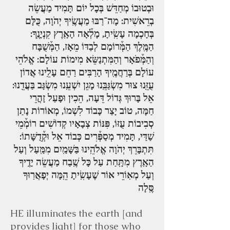
וּבְטוּבוֹ מְחַדֵּשׁ בְּכָל יוֹם תָּמִיד מַעֲשֵׂה
בְרֵאשִׁית: מָה־רַבּוּ מַעֲשֶֽׂיךָ יְהֹוָה, כֻּלָּם
בְּחָכְמָה עָשִֽׂיתָ, מָלְ֒אָה הָאָֽרֶץ קִנְיָנֶֽךָ:
הַמֶּֽלֶךְ הַמְּ֒רוֹמָם לְבַדּוֹ מֵאָז, הַמְּ֒שֻׁבָּח
וְהַמְּ֒פֹאָר וְהַמִּתְנַשֵּׂא מִימוֹת עוֹלָם: אֱלֹהֵי
עוֹלָם בְּרַחֲמֶֽיךָ הָרַבִּים רַחֵם עָלֵֽינוּ אֲדוֹן
עֻזֵּֽנוּ צוּר מִשְׂגַּבֵּֽנוּ מָגֵן יִשְׁעֵֽנוּ מִשְׂגָּב בַּעֲדֵֽנוּ:
אֵל בָּרוּךְ גְּדוֹל דֵּעָה, הֵכִין וּפָעַל זָהֳרֵי
חַמָּה, טוֹב יָצַר כָּבוֹד לִשְׁמוֹ, מְאוֹרוֹת נָתַן
סְבִיבוֹת עֻזּוֹ, פִּנּוֹת צְבָאָיו קְדוֹשִׁים רוֹמְ֒מֵי
שַׁדַּי, תָּמִיד מְסַפְּ֒רִים כְּבוֹד אֵל וּקְ֒דֻשָּׁתוֹ:
תִּתְבָּרֵךְ יְהֹוָה אֱלֹהֵֽינוּ בַּשָּׁמַֽיִם מִמַּֽעַל וְעַל
הַאָֽרֶץ מִתָּֽחַת עַל כָּל שֶֽׁבַח מַעֲשֵׂה יָדֶֽיךָ
וְעַל מְאֽוֹרֵי אוֹר שֶׁעָשִֽׂיתָ הֵֽמָּה יְפָאֲרֽוּךָ
סֶּֽלָה
HE illuminates the earth [and
provides light] for those who