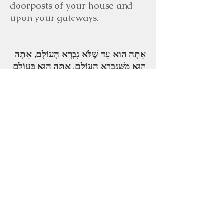
doorposts of your house and
upon your gateways.
אַתָּה הוּא עַד שֶׁלֹּא נִבְרָא הָעוֹלָם, אַתָּה
הוּא מִשֶּׁנִּבְרָא הָעוֹלָם, אַתָּה הוּא בָּעוֹלָם
הַזֶּה וְאַתָּה הוּא לָעוֹלָם הַבָּא, קַדֵּשׁ אֶת
שִׁמְךָ עַל מַקְדִּישֵׁי שְׁמֶֽךָ וְקַדֵּשׁ אֶת שִׁמְךָ
בְּעֺלָמֶֽךָ, וּבִישׁוּעָתְ֒ךָ תָּרוּם וְתַגְבִּֽיהַּ קַרְנֵֽנוּ
לְמַֽעְלָה, וְהוֹשִׁיעֵֽנוּ בְּקָרוֹב לְמַֽעַן שְׁמֶֽךָ.
בָּרוּךְ הַמְקַדֵּשׁ שְׁמוֹ בָּרַבִּים
YOU existed before the world
was created. YOU exist [in the
same way] now that the world
has been created. YOU exist in
this world, and YOU will exist
in the World-to-Come. Sanctify