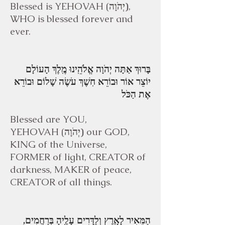
Blessed is YEHOVAH
(
יְהֹוָה)
,
WHO is blessed forever and
ever.
בָּרוּךְ אַתָּה יְהֹוָה אֱלֹהֵֽינוּ מֶֽלֶךְ הָעוֹלָם
יוֹצֵר אוֹר וּבוֹרֵא חֽשֶׁךְ עֹשֶׂה שָׁלוֹם וּבוֹרֵא
אֶת הַכֹּל
Blessed are YOU,
YEHOVAH
(
יְהֹוָה)
our GOD,
KING of the Universe,
FORMER of light, CREATOR of
darkness, MAKER of peace,
CREATOR of all things.
הַמֵּאִיר לָאָֽרֶץ וְלַדָּרִים עָלֶֽיהָ בְּרַחֲמִים,