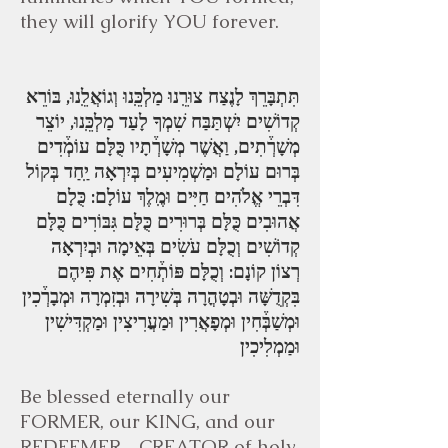
they will glorify YOU forever.
תִּתְבָּרֵךְ לָנֶצַח צוּרֵֽנוּ מַלְכֵּֽנוּ וְגוֹאֲלֵֽנוּ, בּוֹרֵא
קְדוֹשִׁים יִשְׁתַּבַּח שִׁמְךָ לָעַד מַלְכֵּֽנוּ, יוֹצֵר
מְשָׁרְ֒תִים, וַאֲשֶׁר מְשָׁרְ֒תָיו כֻּלָּם עוֹמְ֒דִים
בְּרוּם עוֹלָם וּמַשְׁמִיעִים בְּיִרְאָה יַֽחַד בְּקוֹל
דִּבְרֵי אֱלֹהִים חַיִּים וּמֶֽלֶךְ עוֹלָם: כֻּלָם
אֲהוּבִים כֻּלָּם בְּרוּרִים כֻּלָּם גִּבּוֹרִים כֻּלָּם
קְדוֹשִׁים וְכֻלָּם עֹשִׂים בְּאֵימָה וּבְיִרְאָה
רְצוֹן קוֹנָם: וְכֻלָּם פּוֹתְ֒חִים אֶת פִּיהֶם
בִּקְדֻשָּׁה וּבְטָהֳרָה בְּשִׁירָה וּבְזִמְרָה וּמְבָרְ֒כִין
וּמְשַׁבְּ֒חִין וּמְפָאֲרִין וּמַעֲרִיצִין וּמַקְדִּישִׁין
וּמַמְלִיכִין
Be blessed eternally our
FORMER, our KING, and our
REDEEMER—CREATOR of holy