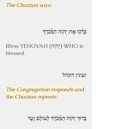
The Chazzan says:
בָּרְ֒כוּ אֶת יְהֹוָה הַמְּ֒בֹרָךְ
Bless YEHOVAH (
יְהֹוָה)
WHO is
blessed.
ועונין הקהל
The Congregation responds and
the Chazzan repeats:
בָּרוּךְ יְהֹוָה הַמְּ֒בֹרָךְ לְעוֹלָם וָעֶד