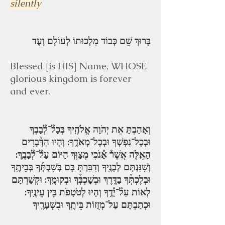
silently
בָּרוּךְ שֵׁם כְּבוֹד מַלְכוּתוֹ לְעוֹלָם וָעֶד
Blessed [is HIS] Name, WHOSE
glorious kingdom is forever
and ever.
וְאָהַבְתָּ אֵת יְהֹוָה אֱלֹהֶֽיךָ בְּכָל֯־לְ֯בָבְךָ
וּבְכָל־נַפְשְׁךָ וּבְכָל־מְאֹדֶֽךָ: וְהָיוּ הַדְּ֒בָרִים
הָאֵֽלֶּה אֲשֶׁר֯ אָ֯נֹכִי מְצַוְּךָ הַיּוֹם עַל֯־לְ֯בָבֶֽךָ:
וְשִׁנַּנְתָּם לְבָנֶֽיךָ וְדִבַּרְתָּ בָּם בְּשִׁבְתְּ֒ךָ בְּבֵיתֶֽךָ
וּבְלֶכְתְּ֒ךָ בַדֶּֽרֶךְ וּבְשָׁכְבְּ֒ךָ וּבְקוּמֶֽךָ: וּקְשַׁרְתָּם
לְאוֹת עַל֯־יָ֯דֶֽךָ וְהָיוּ לְטֹטָפֹת בֵּין עֵינֶֽיךָ:
וּכְתַבְתָּם עַל־מְזֻזוֹת בֵּיתֶֽךָ וּבִשְׁעָרֶֽיךָ