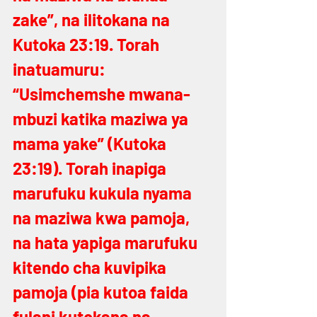
zake”, na ilitokana na 
Kutoka 23:19. Torah 
inatuamuru: 
“Usimchemshe mwana-
mbuzi katika maziwa ya 
mama yake” (Kutoka 
23:19). Torah inapiga 
marufuku kukula nyama 
na maziwa kwa pamoja, 
na hata yapiga marufuku 
kitendo cha kuvipika 
pamoja (pia kutoa faida 
fulani kutokana na 