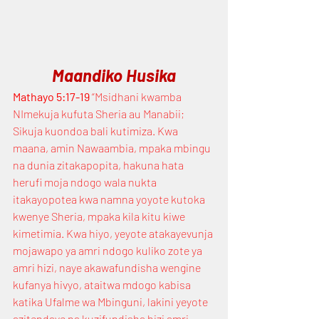
Maandiko Husika
Mathayo 5:17-19
 “Msidhani kwamba 
NImekuja kufuta Sheria au Manabii; 
Sikuja kuondoa bali kutimiza. Kwa 
maana, amin Nawaambia, mpaka mbingu 
na dunia zitakapopita, hakuna hata 
herufi moja ndogo wala nukta 
itakayopotea kwa namna yoyote kutoka 
kwenye Sheria, mpaka kila kitu kiwe 
kimetimia. Kwa hiyo, yeyote atakayevunja 
mojawapo ya amri ndogo kuliko zote ya 
amri hizi, naye akawafundisha wengine 
kufanya hivyo, ataitwa mdogo kabisa 
katika Ufalme wa Mbinguni, lakini yeyote 
azitendaye na kuzifundisha hizi amri 