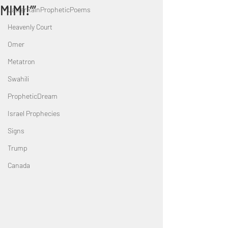
MIMI!’”
LatterRainPropheticPoems
Heavenly Court
Omer
Metatron
Swahili
PropheticDream
Israel Prophecies
Signs
Trump
Canada