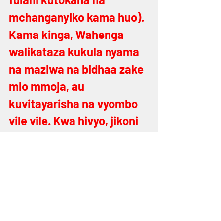
mchanganyiko kama huo). 
Kama kinga, Wahenga 
walikataza kukula nyama 
na maziwa na bidhaa zake 
mlo mmoja, au 
kuvitayarisha na vyombo 
vile vile. Kwa hivyo, jikoni 
ambamo ni kosher lazima 
liwe na seti mbili tofauti 
za sufuria, vikaango, 
sahani na vyombo vya 
fedha – moja ya nyama/ 