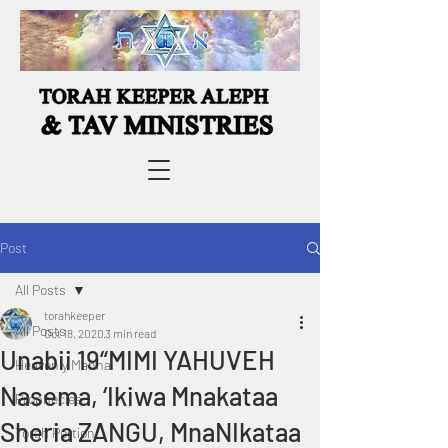
Post
All Posts
torahkeeper
All Posts
Oct 18, 2020
3 min read
Unabii 19“MIMI YAHUVEH
Heavenly Manna
Nasema, ‘Ikiwa Mnakataa
Prophecies
Sheria ZANGU, MnaNIkataa
Torah Portion