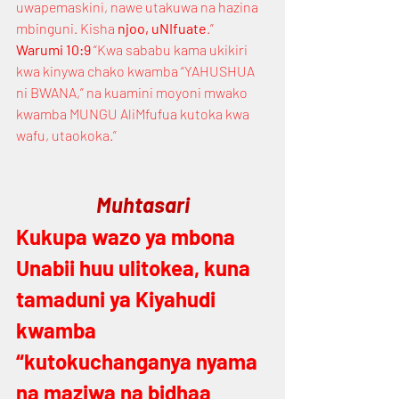
uwapemaskini, nawe utakuwa na hazina 
mbinguni. Kisha 
njoo, uNIfuate
.”
Warumi 10:9
 “Kwa sababu kama ukikiri 
kwa kinywa chako kwamba “YAHUSHUA 
ni BWANA,” na kuamini moyoni mwako 
kwamba MUNGU AliMfufua kutoka kwa 
wafu, utaokoka.”
Muhtasari
Kukupa wazo ya mbona 
Unabii huu ulitokea, kuna 
tamaduni ya Kiyahudi 
kwamba 
“kutokuchanganya nyama 
na maziwa na bidhaa 