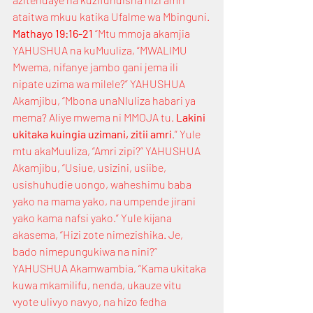
ataitwa mkuu katika Ufalme wa Mbinguni.
Mathayo 19:16-21
 “Mtu mmoja akamjia 
YAHUSHUA na kuMuuliza, “MWALIMU 
Mwema, nifanye jambo gani jema ili 
nipate uzima wa milele?” YAHUSHUA 
Akamjibu, “Mbona unaNIuliza habari ya 
mema? Aliye mwema ni MMOJA tu. 
Lakini 
ukitaka kuingia uzimani, zitii amri
.” Yule 
mtu akaMuuliza, “Amri zipi?” YAHUSHUA 
Akamjibu, “Usiue, usizini, usiibe, 
usishuhudie uongo, waheshimu baba 
yako na mama yako, na umpende jirani 
yako kama nafsi yako.” Yule kijana 
akasema, “Hizi zote nimezishika. Je, 
bado nimepungukiwa na nini?” 
YAHUSHUA Akamwambia, “Kama ukitaka 
kuwa mkamilifu, nenda, ukauze vitu 
vyote ulivyo navyo, na hizo fedha 