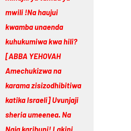
mwili !Na haujui 
kwamba unaenda 
kuhukumiwa kwa hili? 
[ABBA YEHOVAH 
Amechukizwa na 
karama zisizodhibitiwa 
katika Israeli] Uvunjaji 
sheria umeenea. Na 
Naja karibuni! Lakini 