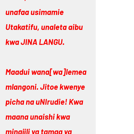
unafaa usimamie 
Utakatifu, unaleta aibu 
kwa JINA LANGU.
Maadui wana[wa]lemea 
mlangoni. Jitoe kwenye 
picha na uNIrudie! Kwa 
maana unaishi kwa 
minajili ya tamaa ya 