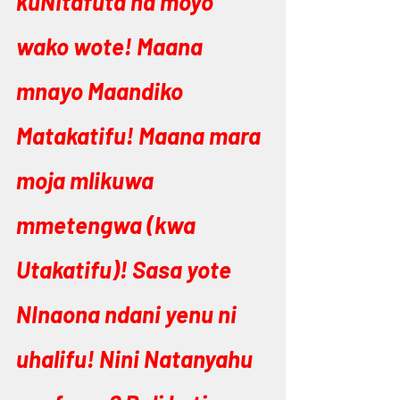
kuNItafuta na moyo 
wako wote! Maana 
mnayo Maandiko 
Matakatifu! Maana mara 
moja mlikuwa 
mmetengwa (kwa 
Utakatifu)! Sasa yote 
NInaona ndani yenu ni 
uhalifu! Nini Natanyahu 