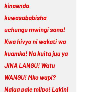
kinaenda 
kuwasababisha 
uchungu mwingi sana! 
Kwa hivyo ni wakati wa 
kuamka! Na kuita juu ya 
JINA LANGU! Watu 
WANGU! Mko wapi? 
Najua pale mlipo! Lakini 
ni heri mjitokeze sasa! 