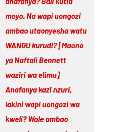
anafanya? Bali kutia 
moyo. Na wapi uongozi 
ambao utaonyesha watu 
WANGU kurudi? [Maono 
ya Naftali Bennett 
waziri wa elimu] 
Anafanya kazi nzuri, 
lakini wapi uongozi wa 
kweli? Wale ambao 