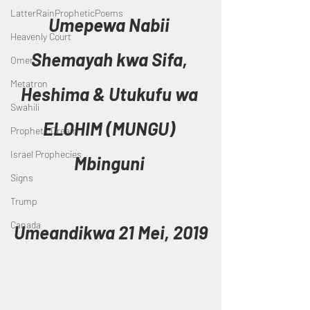
LatterRainPropheticPoems
Umepewa Nabii 
Heavenly Court
Shemayah kwa Sifa, 
Omer
Metatron
Heshima & Utukufu wa 
Swahili
ELOHIM (MUNGU) 
PropheticDream
Israel Prophecies
Mbinguni 
Signs
Trump
Canada
Umeandikwa 21 Mei, 2019