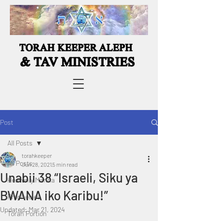
Post
All Posts
torahkeeper
All Posts
Jun 28, 2021
5 min read
Unabii 38 “Israeli, Siku ya
Heavenly Manna
BWANA iko Karibu!”
Prophecies
Updated:
Mar 21, 2024
Torah Portion