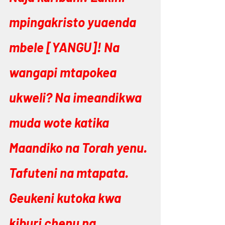
mpingakristo yuaenda 
mbele [YANGU]! Na 
wangapi mtapokea 
ukweli? Na imeandikwa 
muda wote katika 
Maandiko na Torah yenu. 
Tafuteni na mtapata. 
Geukeni kutoka kwa 
kiburi chenu na 