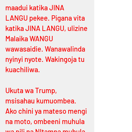
maadui katika JINA 
LANGU pekee. Pigana vita 
katika JINA LANGU, ulizine 
Malaika WANGU 
wawasaidie. Wanawalinda 
nyinyi nyote. Wakingoja tu 
kuachiliwa. 
Ukuta wa Trump, 
msisahau kumuombea. 
Ako chini ya mateso mengi 
na moto, ombeeni muhula 
wa pili na NItampa muhula 