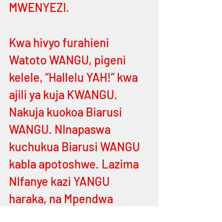
MWENYEZI.
Kwa hivyo furahieni 
Watoto WANGU, pigeni 
kelele, “Hallelu YAH!” kwa 
ajili ya kuja KWANGU. 
Nakuja kuokoa Biarusi 
WANGU. NInapaswa 
kuchukua Biarusi WANGU 
kabla apotoshwe. Lazima 
NIfanye kazi YANGU 
haraka, na Mpendwa 
WANGU ulihisi kasi iliyo 